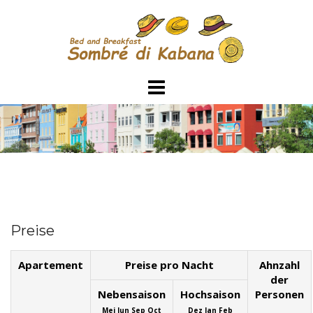
Skip
to
content
Preise
Apartement
Preise pro Nacht
Ahnzahl
der
Nebensaison
Hochsaison
Personen
Mei Jun Sep Oct
Dez Jan Feb