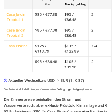
Nov
Mar Apr Jul Aug
Casa Jardín
$
85
/ €
77.38
$
95
/
2
Tropical 1
€
86.48
Casa Jardín
$
85
/ €
77.38
$
95
/
2
Tropical 2
€
86.48
Casa Piscina
$
125
/
$
135
/
3-4
€
113.79
€
122.89
$
95
/ €
86.48
$
105
/
2
€
95.58
🛈
Aktueller Wechselkurs USD -> EUR (1 :
0.87
)
Die Preise sind Richtlinien, es können keine Bedingungen festgelegt werden
Die Zimmerpreise beinhalten den Strom- und
Wasserverbrauch, aber exklusiv Früstück, Klimaanlage und €
65 Endreinigung (€90 für Casa Piscina) sowie eine Kaution in