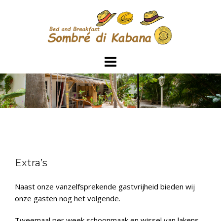
Skip
to
content
Extra’s
Naast onze vanzelfsprekende gastvrijheid bieden wij
onze gasten nog het volgende.
Tweemaal per week schoonmaak en wissel van lakens